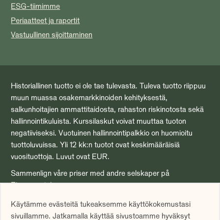
ESG-tiimimme
Periaatteet ja raportit
Vastuullinen sijoittaminen
Historiallinen tuotto ei ole tae tulevasta. Tuleva tuotto riippuu
muun muassa osakemarkkinoiden kehityksestä,
salkunhoitajien ammattitaidosta, rahaston riskinotosta sekä
hallinnointikuluista. Kurssilaskut voivat muuttaa tuoton
negatiiviseksi. Vuotuinen hallinnointipalkkio on huomioitu
tuottoluvuissa. Yli 12 kk:n tuotot ovat keskimääräisiä
vuosituottoja. Luvut ovat EUR.
Sammenlign våre priser med andre selskaper på
Finansportalen.no
Nämä nettisivut hyödyntävät evästeitä (cookies). Hyväksyt
Käytämme evästeitä tukeaksemme käyttökokemustasi
evästeiden käytön jatkamalla tämän sivuston käyttämistä.
sivuillamme. Jatkamalla käyttää sivustoamme hyväksyt