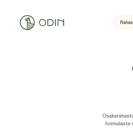
Raha
Osakerahasto 
toimialasta 