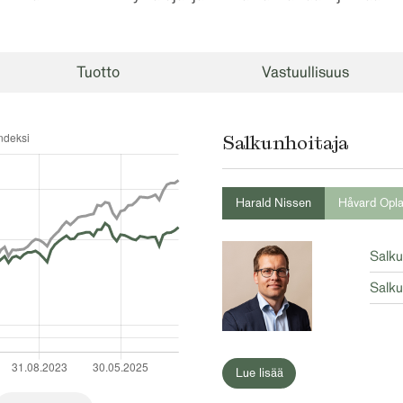
Tuotto
Vastuullisuus
Salkunhoitaja
Harald Nissen
Håvard Opl
Salku
Salku
Lue lisää