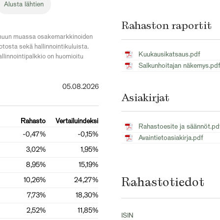
Alusta lähtien
Rahaston raportit
puu muun muassa osakemarkkinoiden
tosta sekä hallinnointikuluista.
Kuukausikatsaus.pdf
llinnointipalkkio on huomioitu
Salkunhoitajan näkemys.pd
05.08.2026
Asiakirjat
Rahasto
Vertailuindeksi
Rahastoesite ja säännöt.pd
-0,47%
-0,15%
Avaintietoasiakirja.pdf
3,02%
1,95%
8,95%
15,19%
Rahastotiedot
10,26%
24,27%
7,73%
18,30%
2,52%
11,85%
ISIN