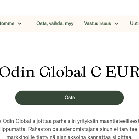
stomme
Osta, vaihda, myy
Vastuullisuus
Uuti
Odin Global C EU
Osta
Odin Global sijoittaa parhaisiin yrityksiin maantieteellisest
riippumatta. Rahaston osuudenomistajana sinun ei tarvitse m
markkinoille tiettyinä ajanjaksoina kannattaa sijoittaa.