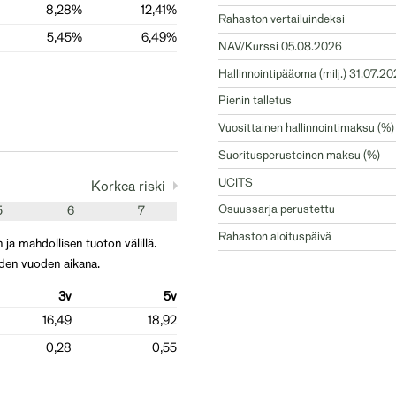
8,28%
12,41%
Rahaston vertailuindeksi
5,45%
6,49%
NAV/Kurssi 05.08.2026
Hallinnointipääoma (milj.) 31.07.2
Pienin talletus
Vuosittainen hallinnointimaksu (%)
Suoritusperusteinen maksu (%)
UCITS
Korkea riski
Osuussarja perustettu
5
6
7
Rahaston aloituspäivä
 ja mahdollisen tuoton välillä.
iden vuoden aikana.
3v
5v
16,49
18,92
0,28
0,55