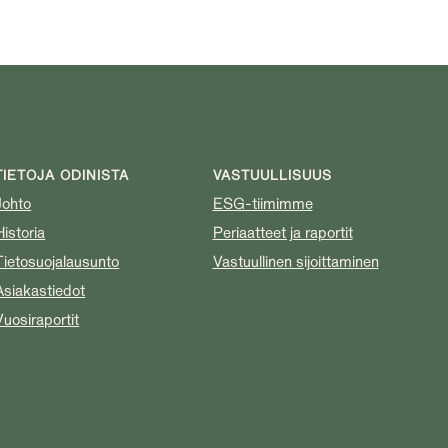
TIETOJA ODINISTA
VASTUULLISUUS
Johto
ESG-tiimimme
Historia
Periaatteet ja raportit
Tietosuojalausunto
Vastuullinen sijoittaminen
Asiakastiedot
Vuosiraportit