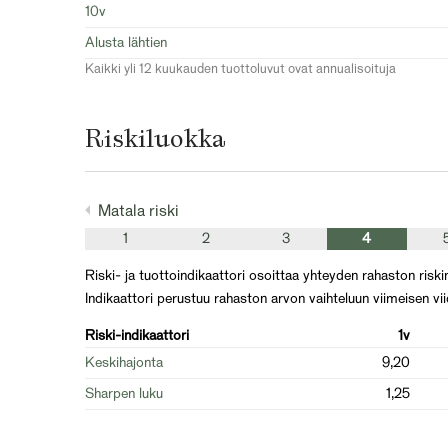
10v
Alusta lähtien
Kaikki yli 12 kuukauden tuottoluvut ovat annualisoituja
Riskiluokka
Matala riski
1
2
3
4
Riski- ja tuottoindikaattori osoittaa yhteyden rahaston riskin
Indikaattori perustuu rahaston arvon vaihteluun viimeisen vi
Riski-indikaattori
1v
Keskihajonta
9,20
Sharpen luku
1,25