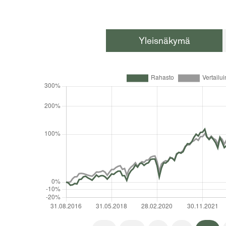
Yleisnäkymä