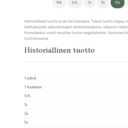
1kk
V.A.
1v
5v
10v
Historiallinen tuotto ei ole tae tulevasta. Tuleva tuotto riip
kehityksestä, salkunhoitajien ammattitaidosta, rahaston riskino
Kurssilaskut voivat muuttaa tuoton negatiiviseksi. Vuotuinen ha
tuottoluvuissa.
Historiallinen tuotto
1 päivä
1 kuukausi
V.A.
1v
3v
5v