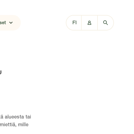
set
FI
R
ä alueesta tai
iettiä, mille