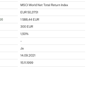
MSCI World Net Total Return Index
EUR 50,3751
026
1 588,44 EUR
300 EUR
1,50%
-
Ja
14.09.2021
15.11.1999