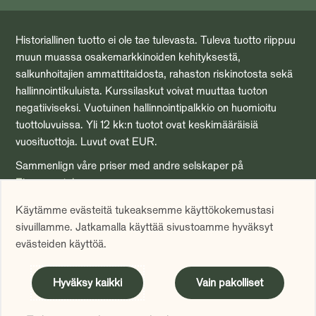
Historiallinen tuotto ei ole tae tulevasta. Tuleva tuotto riippuu
muun muassa osakemarkkinoiden kehityksestä,
salkunhoitajien ammattitaidosta, rahaston riskinotosta sekä
hallinnointikuluista. Kurssilaskut voivat muuttaa tuoton
negatiiviseksi. Vuotuinen hallinnointipalkkio on huomioitu
tuottoluvuissa. Yli 12 kk:n tuotot ovat keskimääräisiä
vuosituottoja. Luvut ovat EUR.
Sammenlign våre priser med andre selskaper på
Finansportalen.no
Nämä nettisivut hyödyntävät evästeitä (cookies). Hyväksyt
Käytämme evästeitä tukeaksemme käyttökokemustasi
evästeiden käytön jatkamalla tämän sivuston käyttämistä.
sivuillamme. Jatkamalla käyttää sivustoamme hyväksyt
Lisätietoa evästeistä tästä.
evästeiden käyttöä.
Hyväksy kaikki
Vain pakolliset
Tämä on mainos