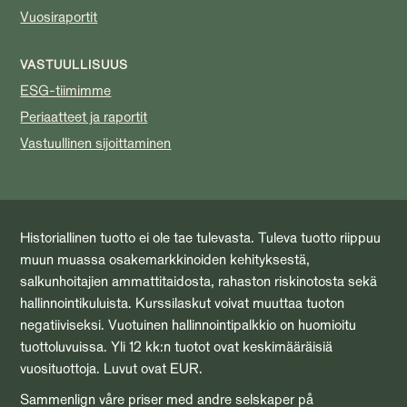
Vuosiraportit
VASTUULLISUUS
ESG-tiimimme
Periaatteet ja raportit
Vastuullinen sijoittaminen
Historiallinen tuotto ei ole tae tulevasta. Tuleva tuotto riippuu
muun muassa osakemarkkinoiden kehityksestä,
salkunhoitajien ammattitaidosta, rahaston riskinotosta sekä
hallinnointikuluista. Kurssilaskut voivat muuttaa tuoton
negatiiviseksi. Vuotuinen hallinnointipalkkio on huomioitu
tuottoluvuissa. Yli 12 kk:n tuotot ovat keskimääräisiä
vuosituottoja. Luvut ovat EUR.
Sammenlign våre priser med andre selskaper på