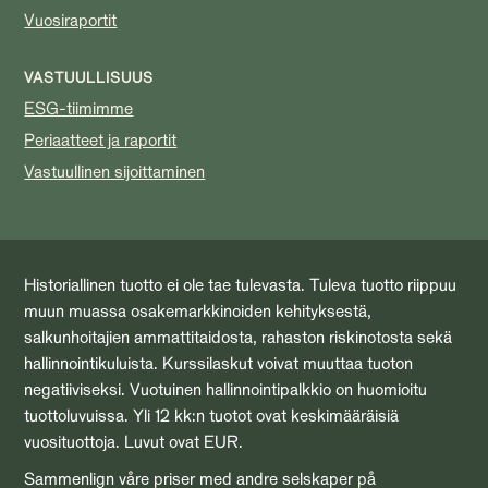
Vuosiraportit
VASTUULLISUUS
ESG-tiimimme
Periaatteet ja raportit
Vastuullinen sijoittaminen
Historiallinen tuotto ei ole tae tulevasta. Tuleva tuotto riippuu
muun muassa osakemarkkinoiden kehityksestä,
salkunhoitajien ammattitaidosta, rahaston riskinotosta sekä
hallinnointikuluista. Kurssilaskut voivat muuttaa tuoton
negatiiviseksi. Vuotuinen hallinnointipalkkio on huomioitu
tuottoluvuissa. Yli 12 kk:n tuotot ovat keskimääräisiä
vuosituottoja. Luvut ovat EUR.
Sammenlign våre priser med andre selskaper på