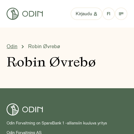
Kirjaudu
FI
Odin
Robin Øvrebø
Robin Øvrebø
Odin Forvaltning on SpareBank 1 -alliansiin kuuluva yritys
Odin Forvaltning AS