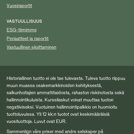
Vuosiraportit
VASTUULLISUUS
ESG-tiimimme
Periaatteet ja raportit
Vastuullinen sijoittaminen
Historiallinen tuotto ei ole tae tulevasta. Tuleva tuotto riippuu
muun muassa osakemarkkinoiden kehityksestä,
salkunhoitajien ammattitaidosta, rahaston riskinotosta sekä
hallinnointikuluista. Kurssilaskut voivat muuttaa tuoton
negatiiviseksi. Vuotuinen hallinnointipalkkio on huomioitu
tuottoluvuissa. Yli 12 kk:n tuotot ovat keskimääräisiä
vuosituottoja. Luvut ovat EUR.
Sammenlign våre priser med andre selskaper på